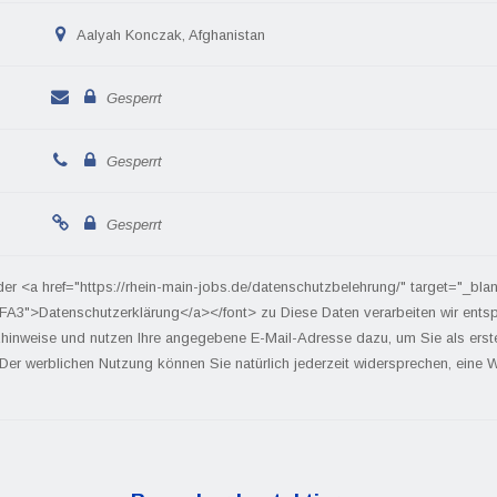
Aalyah Konczak, Afghanistan
Gesperrt
Gesperrt
Gesperrt
der <a href="https://rhein-main-jobs.de/datenschutzbelehrung/" target="_bla
FA3">Datenschutzerklärung</a></font> zu Diese Daten verarbeiten wir ents
hinweise und nutzen Ihre angegebene E-Mail-Adresse dazu, um Sie als ers
 Der werblichen Nutzung können Sie natürlich jederzeit widersprechen, eine We