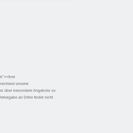
nk"><font
prechend unserer
tes über besondere Angebote zu
itergabe an Dritte findet nicht