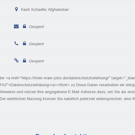
Kash Schaefer, Afghanistan
Gesperrt
Gesperrt
Gesperrt
der <a href="https://rhein-main-jobs.de/datenschutzbelehrung/" target="_bla
FA3">Datenschutzerklärung</a></font> zu Diese Daten verarbeiten wir ents
hinweise und nutzen Ihre angegebene E-Mail-Adresse dazu, um Sie als ers
 Der werblichen Nutzung können Sie natürlich jederzeit widersprechen, eine We