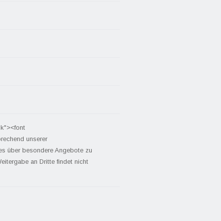
nk"><font
prechend unserer
tes über besondere Angebote zu
itergabe an Dritte findet nicht