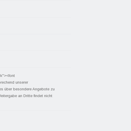
nk"><font
prechend unserer
tes über besondere Angebote zu
itergabe an Dritte findet nicht