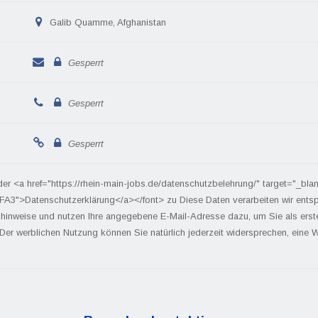
Galib Quamme, Afghanistan
Gesperrt
Gesperrt
Gesperrt
der <a href="https://rhein-main-jobs.de/datenschutzbelehrung/" target="_bla
FA3">Datenschutzerklärung</a></font> zu Diese Daten verarbeiten wir ents
hinweise und nutzen Ihre angegebene E-Mail-Adresse dazu, um Sie als ers
 Der werblichen Nutzung können Sie natürlich jederzeit widersprechen, eine We