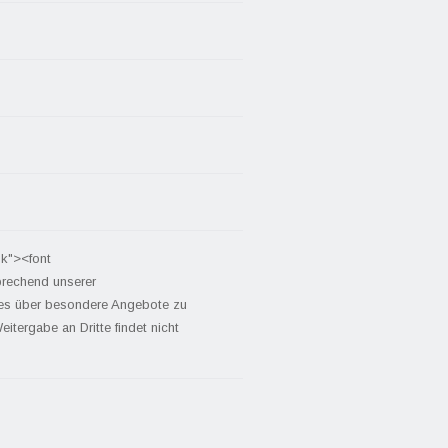
nk"><font
prechend unserer
tes über besondere Angebote zu
itergabe an Dritte findet nicht