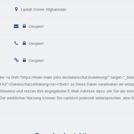
Laelah Oxner, Afghanistan
Gesperrt
Gesperrt
Gesperrt
der <a href="https://rhein-main-jobs.de/datenschutzbelehrung/" target="_bla
FA3">Datenschutzerklärung</a></font> zu Diese Daten verarbeiten wir ents
hinweise und nutzen Ihre angegebene E-Mail-Adresse dazu, um Sie als ers
 Der werblichen Nutzung können Sie natürlich jederzeit widersprechen, eine We