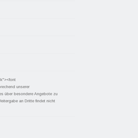
nk"><font
prechend unserer
tes über besondere Angebote zu
itergabe an Dritte findet nicht