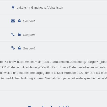
Lakaysha Gancheva, Afghanistan
Gesperrt
Gesperrt
Gesperrt
der <a href="https://rhein-main-jobs.de/datenschutzbelehrung/" target="_bla
FA3">Datenschutzerklärung</a></font> zu Diese Daten verarbeiten wir ents
hinweise und nutzen Ihre angegebene E-Mail-Adresse dazu, um Sie als ers
 Der werblichen Nutzung können Sie natürlich jederzeit widersprechen, eine We