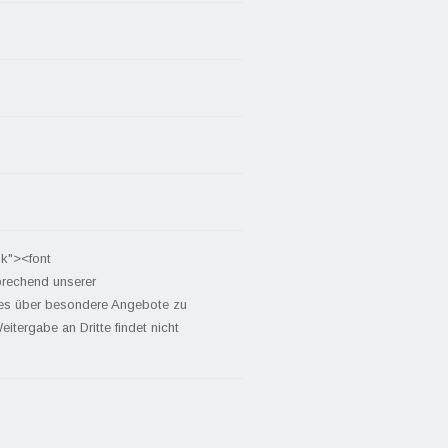
nk"><font
prechend unserer
tes über besondere Angebote zu
itergabe an Dritte findet nicht