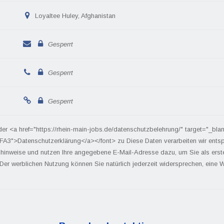
Loyaltee Huley, Afghanistan
Gesperrt
Gesperrt
Gesperrt
der <a href="https://rhein-main-jobs.de/datenschutzbelehrung/" target="_bla
FA3">Datenschutzerklärung</a></font> zu Diese Daten verarbeiten wir ents
hinweise und nutzen Ihre angegebene E-Mail-Adresse dazu, um Sie als ers
 Der werblichen Nutzung können Sie natürlich jederzeit widersprechen, eine We