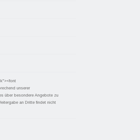
nk"><font
prechend unserer
tes über besondere Angebote zu
itergabe an Dritte findet nicht