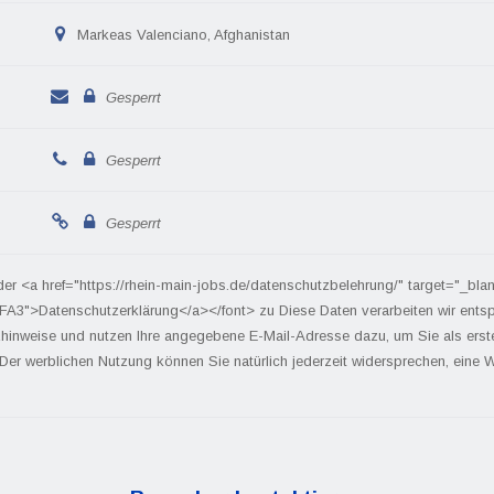
Markeas Valenciano, Afghanistan
Gesperrt
Gesperrt
Gesperrt
der <a href="https://rhein-main-jobs.de/datenschutzbelehrung/" target="_bla
FA3">Datenschutzerklärung</a></font> zu Diese Daten verarbeiten wir ents
hinweise und nutzen Ihre angegebene E-Mail-Adresse dazu, um Sie als ers
 Der werblichen Nutzung können Sie natürlich jederzeit widersprechen, eine We