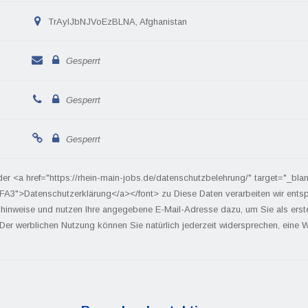
TrAylJbNJVoEzBLNA, Afghanistan
Gesperrt
Gesperrt
Gesperrt
der <a href="https://rhein-main-jobs.de/datenschutzbelehrung/" target="_bla
FA3">Datenschutzerklärung</a></font> zu Diese Daten verarbeiten wir ents
hinweise und nutzen Ihre angegebene E-Mail-Adresse dazu, um Sie als ers
 Der werblichen Nutzung können Sie natürlich jederzeit widersprechen, eine We