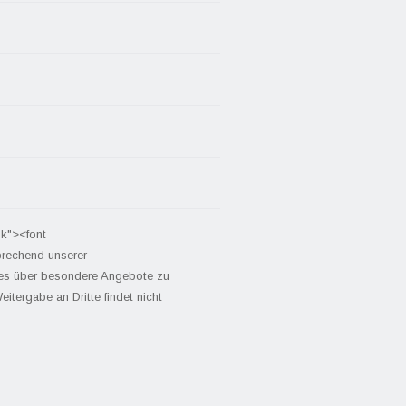
nk"><font
prechend unserer
tes über besondere Angebote zu
itergabe an Dritte findet nicht