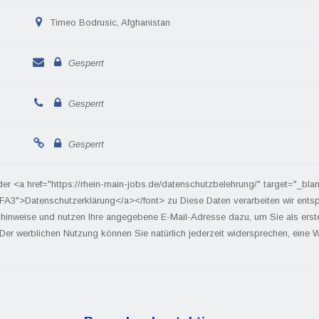
Timeo Bodrusic, Afghanistan
Gesperrt
Gesperrt
Gesperrt
der <a href="https://rhein-main-jobs.de/datenschutzbelehrung/" target="_bla
FA3">Datenschutzerklärung</a></font> zu Diese Daten verarbeiten wir ents
hinweise und nutzen Ihre angegebene E-Mail-Adresse dazu, um Sie als ers
 Der werblichen Nutzung können Sie natürlich jederzeit widersprechen, eine We