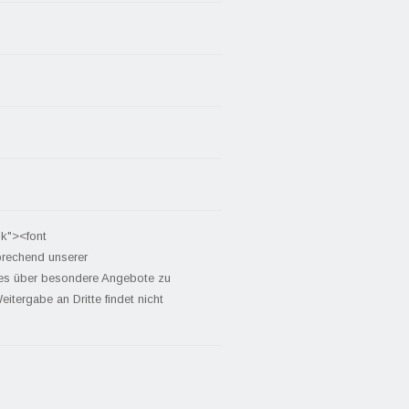
nk"><font
prechend unserer
tes über besondere Angebote zu
itergabe an Dritte findet nicht