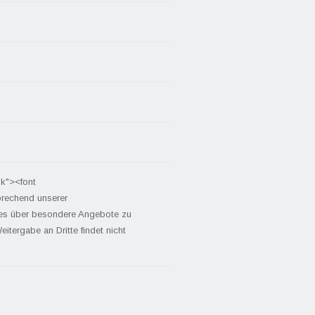
nk"><font
prechend unserer
tes über besondere Angebote zu
itergabe an Dritte findet nicht