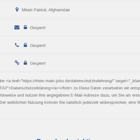
Milani Patrick, Afghanistan
Gesperrt
Gesperrt
Gesperrt
der <a href="https://rhein-main-jobs.de/datenschutzbelehrung/" target="_bla
FA3">Datenschutzerklärung</a></font> zu Diese Daten verarbeiten wir ents
hinweise und nutzen Ihre angegebene E-Mail-Adresse dazu, um Sie als ers
 Der werblichen Nutzung können Sie natürlich jederzeit widersprechen, eine We