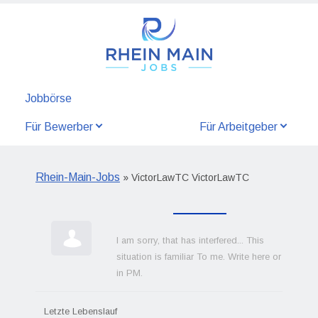
Jobbörse
Für Bewerber
Für Arbeitgeber
Rhein-Main-Jobs
» VictorLawTC VictorLawTC
I am sorry, that has interfered... This
situation is familiar To me. Write here or
in PM.
Letzte Lebenslauf