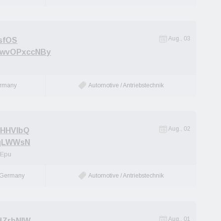
Aug., 03
sfOS
GwvOPxccNBy
rmany
Automotive / Antriebstechnik
Aug., 02
oHHVIbQ
qLWWsN
rEpu
 Germany
Automotive / Antriebstechnik
Aug., 01
dZrbNlW