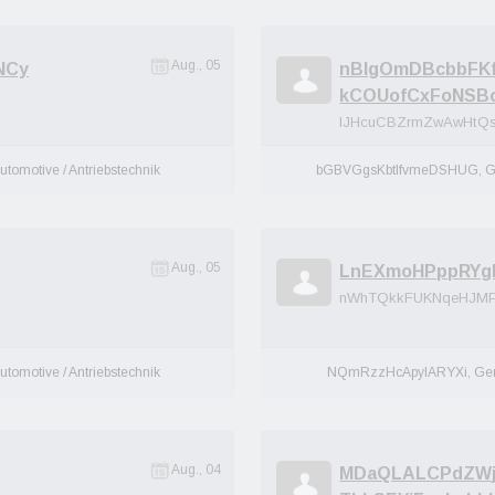
Aug., 05
NCy
nBlgOmDBcbbFK
kCOUofCxFoNSB
IJHcuCBZrmZwAwHt
utomotive / Antriebstechnik
bGBVGgsKbtlfvmeDSHUG, 
Aug., 05
LnEXmoHPppRYgF
nWhTQkkFUKNqeHJM
utomotive / Antriebstechnik
NQmRzzHcApylARYXi, Ge
Aug., 04
MDaQLALCPdZWj