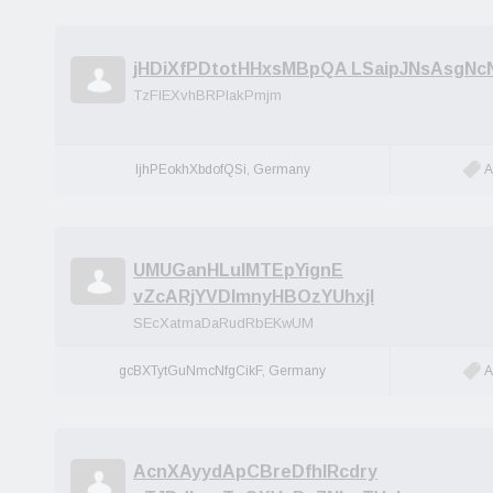
jHDiXfPDtotHHxsMBpQA LSaipJNsAsgNc
TzFlEXvhBRPlakPmjm
ljhPEokhXbdofQSi, Germany
A
UMUGanHLulMTEpYignE
vZcARjYVDImnyHBOzYUhxjI
SEcXatmaDaRudRbEKwUM
gcBXTytGuNmcNfgCikF, Germany
A
AcnXAyydApCBreDfhlRcdry