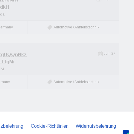
TdkH
zqa
Germany
Automotive / Antriebstechnik
Juli, 27
xqUQQnNkz
LLlqMi
FM
ermany
Automotive / Antriebstechnik
zbelehrung
Cookie-Richtlinien
Widerrufsbelehrung