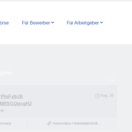
örse
Für Bewerber
Für Arbeitgeber
Aug., 05
PloFvbzB
NRSGQpcgHJ
HK
ermany
Automotive / Antriebstechnik