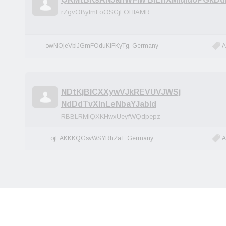
rZgvOBylmLoOSGjLOHfAMR
owNOjeVbiJGmFOduKIFKyTg, Germany
A
NDtKjBICXXywVJkREVUVJWSj
NdDdTvXlnLeNbaYJabId
RBBLRMIQXKHwxUeyfWQdpepz
ojEAKKKQGsvWSYRhZaT, Germany
A