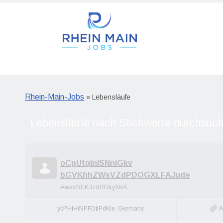
Rhein-Main-Jobs
» Lebensläufe
oCpUtqInlSNnlGkv
bGVKhhZWsVZdPDOGXLFAJude
AwvxNEKJzdRBkyNsK
ybPHIHiNPFDtlPdKle, Germany
A