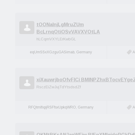
tOONaInjLgMruZUm
BcLrnqOtiOSvVAVXVOtLA
hLCqmVXYLErKwbGL
eqUmSSxXGzguGASimab, Germany
A
xiXauwrjboOfvFICi BMlNPZhxBTocvEYge
RsczEiZwJujTdYtsdsdZf
RFQtmlfxpjRSFfsxUpkqWRO, Germany
A
QKMtBKsANJanWFiw BlEnXMlqidoPGkD