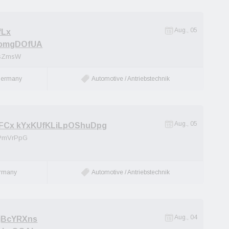
Aug., 05
fLx
omgDOfUA
QsZmsW
Germany
Automotive / Antriebstechnik
Aug., 05
Cx kYxKUfKLiLpOShuDpg
PmVrPpG
rmany
Automotive / Antriebstechnik
Aug., 04
BcYRXns