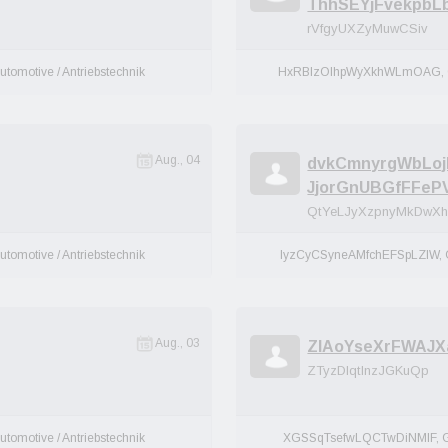
ThhSEYjFvekpb
rVfgyUXZyMuwCSiv
utomotive / Antriebstechnik
HxRBlzOIhpWyXkhWLmOAG, 
Aug., 04
dvkCmnyrgWbLoj
JjorGnUBGfFFeP
QtYeLJyXzpnyMkDwXh
utomotive / Antriebstechnik
lyzCyCSyneAMfchEFSpLZlW,
Aug., 03
ZIAoYseXrFWAJX
ZTyzDlqtlnzJGKuQp
utomotive / Antriebstechnik
XGSSqTsefwLQCTwDiNMIF, 