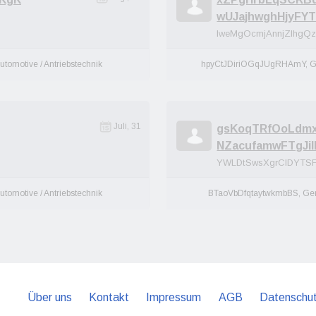
wUJajhwghHjyFY
lweMgOcmjAnnjZIhgQ
utomotive / Antriebstechnik
hpyCtJDiriOGqJUgRHAmY, 
Juli, 31
gsKoqTRfOoLdm
NZacufamwFTgJiI
YWLDtSwsXgrCIDYTS
utomotive / Antriebstechnik
BTaoVbDfqtaytwkmbBS, G
Über uns
Kontakt
Impressum
AGB
Datenschut