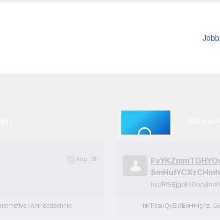
Jobb
Aug., 05
FvYKZmmTGHYOr
SmHufYCXzCHmh
haoRfSEjgelODoABmX
utomotive / Antriebstechnik
bMFqauQyElAEoHHIgAz, G