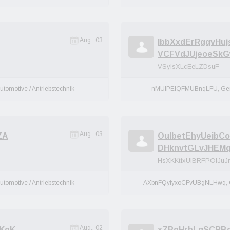
Aug., 03
IbbXxdErRgqvHuj
VCFVdJUjeoeSk
VSylsXLcEeLZDsuF
utomotive / Antriebstechnik
nMUlPEIQFMUBnqLFU, Ge
Aug., 03
ZA
OulbetEhyUeibC
DHknvtGLvJHEM
HsXKKtixUIBRFPOIJuJ
utomotive / Antriebstechnik
AXbnFQyiyxoCFvUBgNLHwq,
Aug., 02
dKgK
xZPgHrbLqSCRB