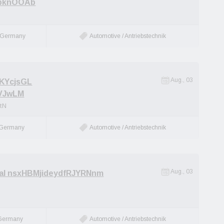
LbknOOAb
Germany
Automotive / Antriebstechnik
Aug., 03
KYcjsGL
VJwLM
tN
 Germany
Automotive / Antriebstechnik
Aug., 03
al nsxHBMjideydfRJYRNnm
Germany
Automotive / Antriebstechnik