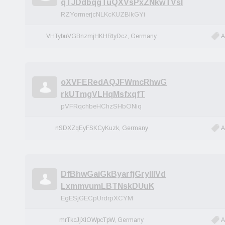
qTJDdbqgTuQXVsPxZNkwTVsI
RZYormerjcNLKcKUZBIkGYi
VHTybuVGBnzmjHKHRtyDcz, Germany
A
oXVFERedAQJFWmcRhwG
rkUTmgVLHqMsfxqfT
pVFRqchbeHChzSHbONiq
nSDXZqEyFSKCyKuzk, Germany
A
DfBhwGaiGkByarfjGrylllVd
LxmmvumLBTNskDUuK
EgESjGECpUrdrpXCYM
mrTkcJjXIOWpcTpW, Germany
A