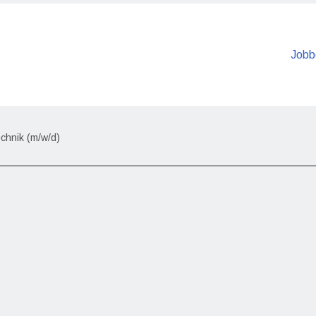
Jobb
echnik (m/w/d)