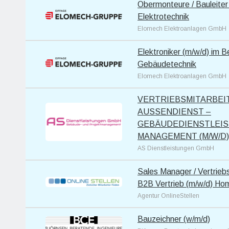
Obermonteure / Bauleiter
Elektrotechnik
Elomech Elektroanlagen GmbH
Elektroniker (m/w/d) im B
Gebäudetechnik
Elomech Elektroanlagen GmbH
VERTRIEBSMITARBEIT
AUSSENDIENST –
GEBÄUDEDIENSTLEIS
MANAGEMENT (M/W/D)
AS Dienstleistungen GmbH
Sales Manager / Vertriebs
B2B Vertrieb (m/w/d) Ho
Agentur OnlineStellen
Bauzeichner (w/m/d)