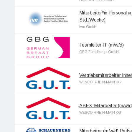
Mitarbeiter*in Personal u
Std./Woche)
ivm GmbH
Teamleiter IT (m/w/d)
GBG Forschungs GmbH
Vertriebsmitarbeiter Inne
WESCO RHEIN-MAIN KG
ABEX-Mitarbeiter (m/w/d) 
WESCO RHEIN-MAIN KG
Mitarbeiter (m/w/d) Prüfs