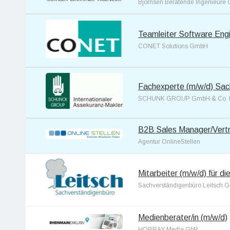
Björnsen Beratende Ingenieur
Teamleiter Software Engi
CONET Solutions GmbH
Fachexperte (m/w/d) Sac
SCHUNK GROUP GmbH & Co.
B2B Sales Manager/Vertri
Agentur OnlineStellen
Mitarbeiter (m/w/d) für d
Sachverständigenbüro Leitsch
Medienberater/in (m/w/d)
HORRAY Media GbR