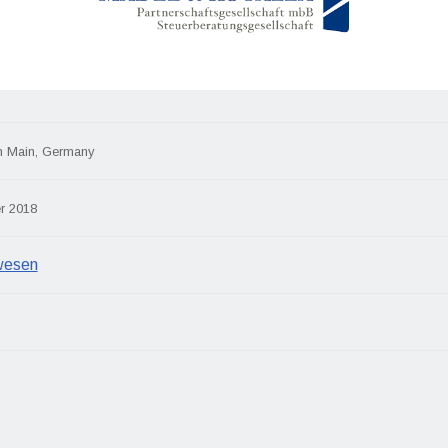
m Main, Germany
r 2018
wesen